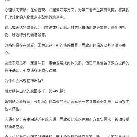
心理认同转移：在价值观、兴趣爱好等方面，对第三者产生高度认同，将其视
作理想化的人物
北京市配偶行踪调查
。
暗示或表达特殊关心：用言语或行动暗示对方比普通朋友更重要，例如送礼
物、制造特殊约会场景等。
忽略伴侣存在感受：因为沉迷于新的情感世界，导致对伴侣冷淡甚至漠不关
心。
这些表现虽不一定意味着一定会发展成肉体关系，但已严重侵蚀了双方之间的
信任基础，引发诸多矛盾和误解。
为什么会出现精神出轨？
引发精神出轨的原因多样，其中包括：
婚姻缺乏新鲜感：长期稳定但单调的生活容易使一方寻求新奇刺激，从而投向
他人怀抱。
沟通不足：夫妻间缺乏有效沟通，导致彼此难以理解对方真实需求，被动接受
孤独与空虚。