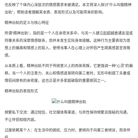
也反映了个体内心深层次的情感需求未被满足。本文将深入探讨“什么叫做精神
出轨”，帮助读者理解其本质、表现形式以及可能带来的影响。
精神出轨的定义与核心特征
所谓“精神出轨”，指的是一个人在亲密关系中，与另一人建立起超越普通友谊或
同事关系的深厚情感联系，但并未发生实际身体接触。这种行为主要表现为思
想上的偏离和情感上的投入，使得当事人在心理上对伴侣产生疏离感甚至背叛
感。
从本质上看，精神出轨不同于传统意义上的肉体背叛，它更强调一种“心灵”的偏
移。当一个人的注意力、关心和情感逐渐转向第三者时，无形中削弱了夫妻或
情侣间原有的亲密度，这也正是许多家庭破裂的重要原因之一。
精神出轨的表现形式
频繁私下交流：通过短信、社交媒体等渠道，与异性保持频繁且隐秘的沟通，
不让伴侣知晓内容。
过度依赖某个人：在生活中的困扰、压力时，更倾向于向第三者倾诉，而非伴
侣。