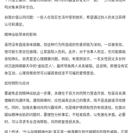
个人成长差异：随着时间推移，两人的兴趣爱好变化不一致，一方可能寻找共
鸣对象来弥补空白。
自我价值认同问题：一些人在现实生活中受到挫折，希望通过别人的关注获得
认可和满足。
精神出轨带来的影响
虽然没有直接身体接触，但这种行为所造成的伤害却极为深刻。一旦被发现，
很可能引发信任崩塌，让家庭陷入危机。此外，对于当事人而言，也可能面临
良知挣扎、自责甚至心理健康问题。例如，有案例显示，一名女性因丈夫长时
间沉迷网络聊天中的“虚拟恋人”，最终导致两人关系破裂。这说明，即便没有实
体互动，心理背叛依然可以摧毁曾经坚不可摧的爱情堡垒。
如何预防与应对
要避免走到精神出轨这一步骤，关键在于双方共同努力营造开放、包容且充满
理解的沟通环境。遇到困难时，应坦诚表达自己的需求，而不是逃避或寻找替
代。同时，加强夫妻间共同兴趣培养，也是维护情感粘性的有效途径。在面对
疑似精神出轨的问题时，要理性分析事实，不轻易指责，以免激化矛盾。必要
时，可以寻求专业咨询帮助，共同修复受损关系。
综上所述，“什么叫做精神出轨”其实是一种潜藏在现代婚姻中的隐形威胁，它提