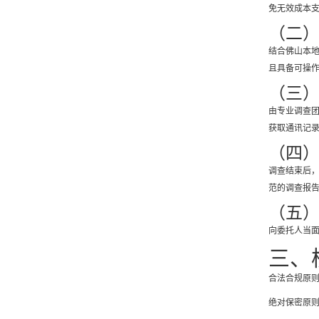
免无效成本
（二
结合佛山本
且具备可操
（三
由专业调查
获取通讯记
（四
调查结束后
范的调查报
（五
向委托人当
三、
合法合规原则
绝对保密原