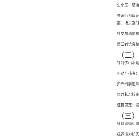
生小区、酒
亲密行为取
部、场景及
社交与消费
第三者信息
（二
针对佛山本
不动产核查
资产线索追
经营状况核
证据固定：
（三
针对离婚纠
抚养能力核