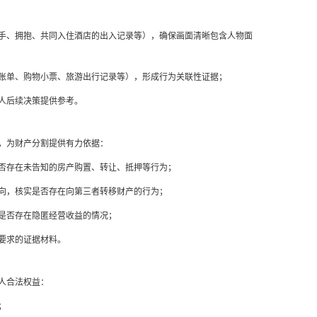
手、拥抱、共同入住酒店的出入记录等），确保画面清晰包含人物面
账单、购物小票、旅游出行记录等），形成行为关联性证据；
人后续决策提供参考。
，为财产分割提供有力依据：
否存在未告知的房产购置、转让、抵押等行为；
向，核实是否存在向第三者转移财产的行为；
是否存在隐匿经营收益的情况；
要求的证据材料。
人合法权益：
；