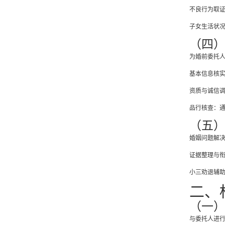
不良行为取
子女生活状
（四
为婚前委托
基本信息核
资质与诚信
品行核查：
（五
婚姻问题解
证据整理与
小三劝退辅
二、
（一
与委托人进行