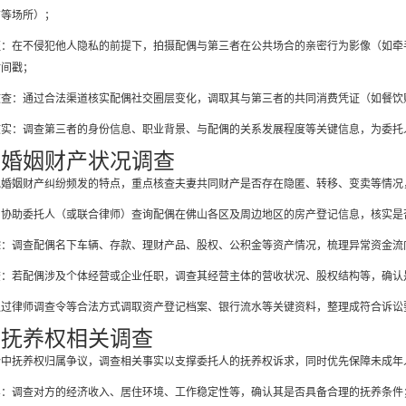
店等场所）；
证：在不侵犯他人隐私的前提下，拍摄配偶与第三者在公共场合的亲密行为影像（如牵
时间戳；
核查：通过合法渠道核实配偶社交圈层变化，调取其与第三者的共同消费凭证（如餐饮
核实：调查第三者的身份信息、职业背景、与配偶的关系发展程度等关键信息，为委托
）婚姻财产状况调查
地婚姻财产纠纷频发的特点，重点核查夫妻共同财产是否存在隐匿、转移、变卖等情况
：协助委托人（或联合律师）查询配偶在佛山各区及周边地区的房产登记信息，核实是
踪：调查配偶名下车辆、存款、理财产品、股权、公积金等资产情况，梳理异常资金流
查：若配偶涉及个体经营或企业任职，调查其经营主体的营收状况、股权结构等，确认
通过律师调查令等合法方式调取资产登记档案、银行流水等关键资料，整理成符合诉讼
）抚养权相关调查
纷中抚养权归属争议，调查相关事实以支撑委托人的抚养权诉求，同时优先保障未成年
实：调查对方的经济收入、居住环境、工作稳定性等，确认其是否具备合理的抚养条件