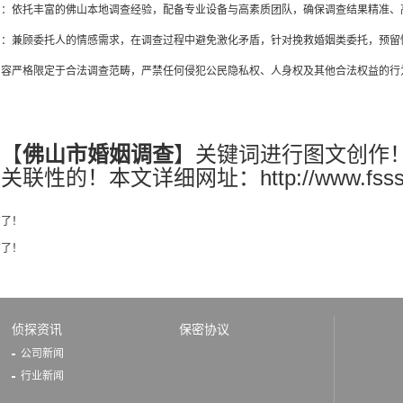
则：依托丰富的佛山本地调查经验，配备专业设备与高素质团队，确保调查结果精准、
则：兼顾委托人的情感需求，在调查过程中避免激化矛盾，针对挽救婚姻类委托，预留
内容严格限定于合法调查范畴，严禁任何侵犯公民隐私权、人身权及其他合法权益的行
。
按【
佛山市婚姻调查
】关键词进行图文创作
联性的！本文详细网址：http://www.fsssjzt.c
有了！
有了！
侦探资讯
保密协议
公司新闻
行业新闻