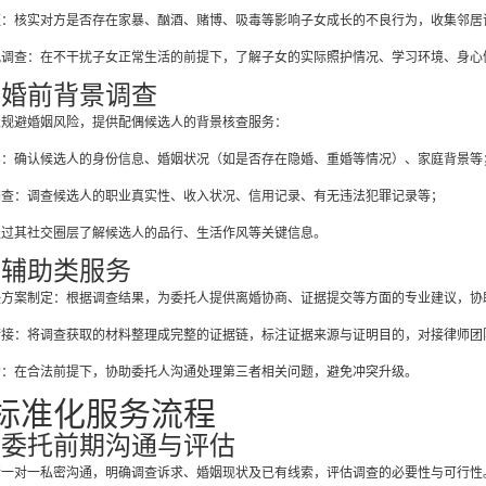
证：核实对方是否存在家暴、酗酒、赌博、吸毒等影响子女成长的不良行为，收集邻居
况调查：在不干扰子女正常生活的前提下，了解子女的实际照护情况、学习环境、身心
）婚前背景调查
人规避婚姻风险，提供配偶候选人的背景核查服务：
实：确认候选人的身份信息、婚姻状况（如是否存在隐婚、重婚等情况）、家庭背景等
调查：调查候选人的职业真实性、收入状况、信用记录、有无违法犯罪记录等；
通过其社交圈层了解候选人的品行、生活作风等关键信息。
）辅助类服务
决方案制定：根据调查结果，为委托人提供离婚协商、证据提交等方面的专业建议，协
衔接：将调查获取的材料整理成完整的证据链，标注证据来源与证明目的，对接律师团
助：在合法前提下，协助委托人沟通处理第三者相关问题，避免冲突升级。
标准化服务流程
）委托前期沟通与评估
一对一私密沟通，明确调查诉求、婚姻现状及已有线索，评估调查的必要性与可行性。