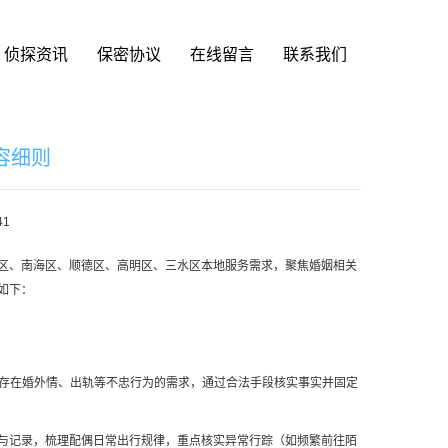
侦探资讯
保密协议
在线留言
联系我们
容细则
41
区、南海区、顺德区、高明区、三水区本地服务需求，聚焦婚姻相关
如下：
偶存在婚外情、出轨等不忠行为的需求，通过合法手段核实事实并固定
与记录，梳理配偶日常出行规律，重点核实异常行踪（如频繁前往陌