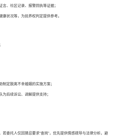
证言、社区记录、报警回执等证据；
健康状况等，为抚养权判定提供参考。
；
助制定脱离不幸婚姻的实施方案；
队为后续诉讼、调解提供支持；
若委托人仅因猜忌要求“查岗”，优先提供情感疏导与法律分析，避