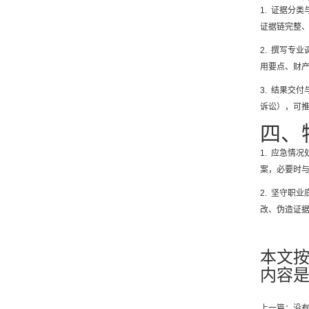
1. 证据分
证据链完整
2. 撰写专
用要点、财
3. 结果交
诉讼），可
四、
1. 应急情
案，必要时
2. 坚守职
改、伪造证
本文
内容是关
上一篇：没