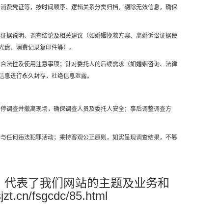
、消费凭证等，按时间顺序、逻辑关系分类归档，剔除无效信息，确保
心证据说明、调查结论及相关建议（如婚姻挽救方案、离婚诉讼证据使
光盘、消费记录复印件等）。
的合法性及使用注意事项；针对委托人的后续需求（如婚姻咨询、法律
信息进行永久封存，杜绝信息泄露。
暂停调查并撤离现场，确保调查人员及委托人安全；事后调整调查方
参与任何违法犯罪活动；秉持客观公正原则，如实呈现调查结果，不篡
！代表了我们网站的主题及业务和
n/fsgcdc/85.html