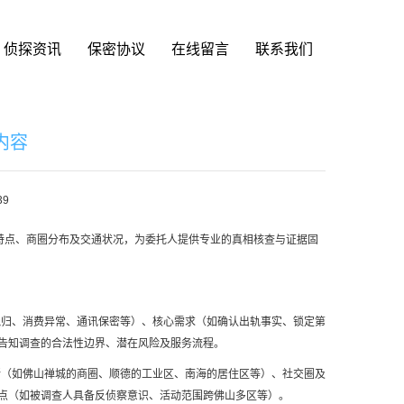
侦探资讯
保密协议
在线留言
联系我们
内容
39
特点、商圈分布及交通状况，为委托人提供专业的真相核查与证据固
晚归、消费异常、通讯保密等）、核心需求（如确认出轨事实、锁定第
告知调查的合法性边界、潜在风险及服务流程。
所（如佛山禅城的商圈、顺德的工业区、南海的居住区等）、社交圈及
点（如被调查人具备反侦察意识、活动范围跨佛山多区等）。