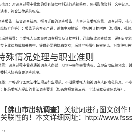
类与梳理：对调查过程中收集的所有证据材料进行系统整理，包括影像资料、文字记录
、清晰，符合法律采信标准。
业调查报告：结合调查结果，撰写详细的调查报告，内容涵盖委托背景、调查过程、核
产维权方向等）；报告语言客观严谨，避免主观臆断，附相关证据附件（如照片、视频
付与后续指导：与委托人当面交付调查报告及证据材料，详细解读调查结果，说明证据
推荐专业律师或相关机构，提供必要的协助支持；后续严格履行保密承诺，对案件相关
特殊情况处理与职业准则
况处置：调查过程中若遭遇被调查人察觉、现场冲突等突发情况，立即启动应急预案，
与委托人协商变更调查策略。
业底线：严格遵守国家法律法规及行业规范，不泄露委托人和被调查人的隐私信息，不
据；拒绝委托人提出的非法调查要求（如恶意报复第三者、非法获取私密信息等）。
按【
佛山市出轨调查
】关键词进行图文创作
联性的！本文详细网址：http://www.fsssjzt.c
有了！