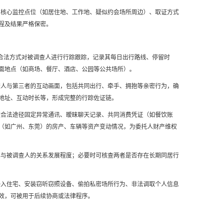
、核心监控点位（如居住地、工作地、疑似约会场所周边）、取证方式
程及结果严格保密。
用合法方式对被调查人进行行踪跟踪，记录其每日出行路线、停留时
面地点（如商场、餐厅、酒店、公园等公共场所）。
查人与第三者的互动画面，包括共同出行、牵手、拥抱等亲密行为，确
地址、互动时长等，形成完整的行踪佐证链。
过合法途径固定异常通讯、暧昧聊天记录、共同消费凭证（如餐饮账
（如广州、东莞）的房产、车辆等资产变动情况，为委托人财产维权
其与被调查人的关系发展程度；必要时可核查两者是否存在长期同居行
侵入住宅、安装窃听窃照设备、偷拍私密场所行为、非法调取个人信息
效，可被用于后续协商或法律程序。