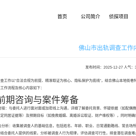
首页
公司简介
侦探项目
佛山市出轨调查工作
发布时间：2025-12-27 人气：
查工作以“合法合规为前提、精准取证为核心、隐私保护为底线”，结合佛山本地街巷
整工作流程及核心内容如下：
前期咨询与案件筹备
通对接：与委托人进行面对面或加密线上沟通，详细了解委托背景、怀疑依据（如配偶
固定同居证据等）及预期目标（如挽救婚姻、离婚诉讼取证、财产维权等），同时明确
集与分析：收集被调查人的基础信息，包括姓名、年龄、职业、日常通勤路线、常去场
；结合委托人提供的线索，分析被调查人行为规律，评估调查可行性，排查潜在调查难