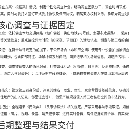
项调查方案：根据案件情况，制定个性化调查计划，明确调查团队分工、调查时间节点
预案，同时与委托人签订正式委托协议及保密协议，明确双方权利义务，承诺对调查过
核心调查与证据固定
迹追踪：依托佛山本地交通网络（如广佛线、佛山地铁2-8号线、主要市政道路），采
员等关键信息；重点监控异常时段（如深夜、节假日）的活动轨迹，锁定与第三者的会
所取证：在符合法律规定的前提下，于公开场合（非私密空间）使用专业设备拍摄被调
清晰可辨，包含面部特征、场景标识及时间戳；同步记录相关场景信息，如场所名称、
息核查：调查被调查人的通讯记录、社交媒体互动（如微信、抖音等）及消费轨迹，通
票、酒店入住记录等）；若涉及财产转移嫌疑，可协助排查被调查人在佛山本地及周边
信息核实：锁定第三者身份后，调查其姓名、职业、住址、家庭背景等基础信息，明确
居住场所的出入记录、邻里证言等），但需严格规避侵入第三者私密空间的非法行为。
法性把控：全程遵循《民法典》《民事诉讼法》相关规定，严禁采用非法手段取证，如
的证据（照片、视频、录音、消费记录等）进行实时备份，确保证据来源合法、真实有
后期整理与结果交付