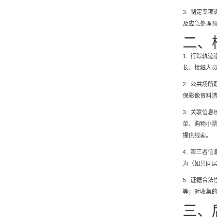
3. 制定专
及应急处理
二、
1. 行踪轨
长、接触人
2. 公共场
保影像资料
3. 关联信
单、购物小
提供线索。
4. 第三者
为（如共同
5. 证据合
等；对收集
三、